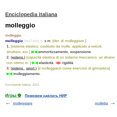
Enciclopedia Italiana
molleggio
molleggio
molleggio
/mo'l:edʒ:o/
s.m.
[der. di
molleggiare
]
.
1.
[sistema elastico, costituito da molle, applicato a veicoli,
strutture, ecc.]
▶◀
ammortizzamento, sospensione.
2.
(
estens.
)
[capacità elastica di un sistema meccanico:
un divano
con ottimo m.
]
▶◀
elasticità.
◀▶
rigidità.
3.
(
estens.
,
sport.
)
[il molleggiarsi come esercizio di ginnastica]
▶◀
molleggiamento.
Enciclopedia Italiana
.
2013
.
Игры ⚽
Поможем сделать НИР
molleggiare
molletta