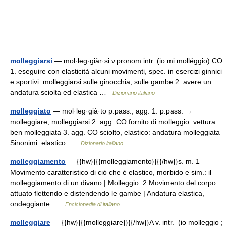
molleggiarsi
— mol·leg·giàr·si v.pronom.intr. (io mi molléggio) CO
1. eseguire con elasticità alcuni movimenti, spec. in esercizi ginnici
e sportivi: molleggiarsi sulle ginocchia, sulle gambe 2. avere un
andatura sciolta ed elastica …
Dizionario italiano
molleggiato
— mol·leg·già·to p.pass., agg. 1. p.pass. →
molleggiare, molleggiarsi 2. agg. CO fornito di molleggio: vettura
ben molleggiata 3. agg. CO sciolto, elastico: andatura molleggiata
Sinonimi: elastico …
Dizionario italiano
molleggiamento
— {{hw}}{{molleggiamento}}{{/hw}}s. m. 1
Movimento caratteristico di ciò che è elastico, morbido e sim.: il
molleggiamento di un divano | Molleggio. 2 Movimento del corpo
attuato flettendo e distendendo le gambe | Andatura elastica,
ondeggiante …
Enciclopedia di italiano
molleggiare
— {{hw}}{{molleggiare}}{{/hw}}A v. intr. (io molleggio ;