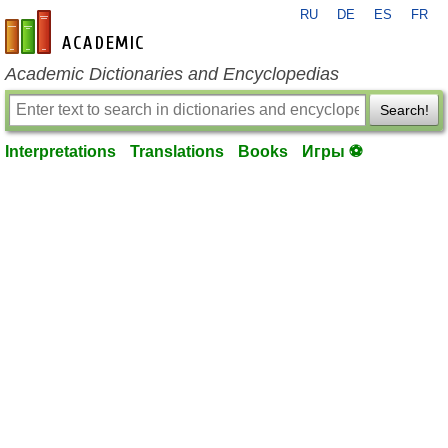
RU
DE
ES
FR
en-academic.com
Academic Dictionaries and Encyclopedias
Search!
Interpretations
Translations
Books
Игры ⚽