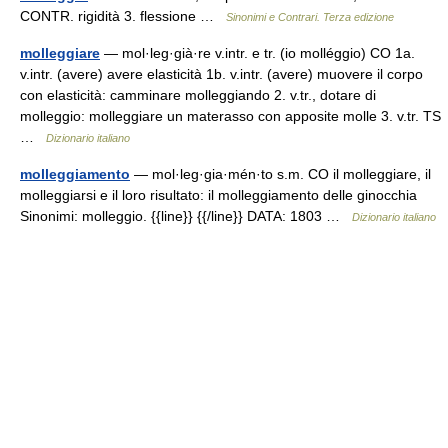
CONTR. rigidità 3. flessione …
Sinonimi e Contrari. Terza edizione
molleggiare
— mol·leg·già·re v.intr. e tr. (io molléggio) CO 1a.
v.intr. (avere) avere elasticità 1b. v.intr. (avere) muovere il corpo
con elasticità: camminare molleggiando 2. v.tr., dotare di
molleggio: molleggiare un materasso con apposite molle 3. v.tr. TS
…
Dizionario italiano
molleggiamento
— mol·leg·gia·mén·to s.m. CO il molleggiare, il
molleggiarsi e il loro risultato: il molleggiamento delle ginocchia
Sinonimi: molleggio. {{line}} {{/line}} DATA: 1803 …
Dizionario italiano